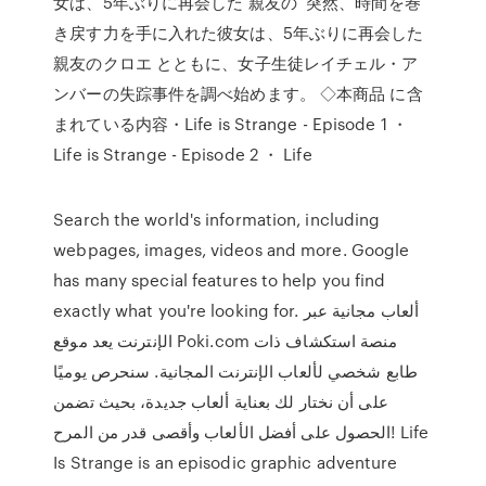
女は、5年ぶりに再会した 親友の 突然、時間を巻
き戻す力を手に入れた彼女は、5年ぶりに再会した
親友のクロエ とともに、女子生徒レイチェル・ア
ンバーの失踪事件を調べ始めます。 ◇本商品 に含
まれている内容・Life is Strange - Episode 1 ・
Life is Strange - Episode 2 ・ Life
Search the world's information, including
webpages, images, videos and more. Google
has many special features to help you find
exactly what you're looking for. ألعاب مجانية عبر
الإنترنت يعد موقع Poki.com منصة استكشاف ذات
طابع شخصي لألعاب الإنترنت المجانية. سنحرص يوميًا
على أن نختار لك بعناية ألعاب جديدة، بحيث تضمن
الحصول على أفضل الألعاب وأقصى قدر من المرح! Life
Is Strange is an episodic graphic adventure