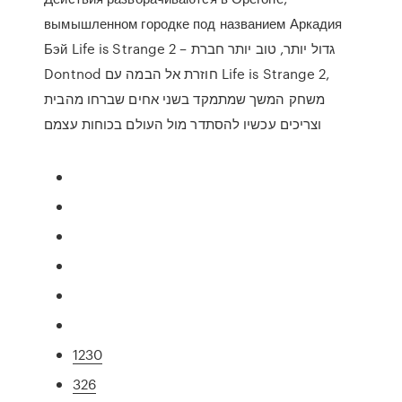
вымышленном городке под названием Аркадия
Бэй Life is Strange 2 – גדול יותר, טוב יותר חברת
Dontnod חוזרת אל הבמה עם Life is Strange 2,
משחק המשך שמתמקד בשני אחים שברחו מהבית
וצריכים עכשיו להסתדר מול העולם בכוחות עצמם
1230
326