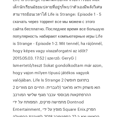
เด็กนักเรียนมัธยมปลายที่อยู่ๆก็พบว่าตัวเองมีพลังวิเศษ
สามารถย้อนเวลาได้ Life is Strange: Episode 1 - 5
скачать через торрент все мы можем с этого
сайта бесплатно. Последнее время все большую
популярность набирают компьютерные игры Life
is Strange - Episode 1-2. Mit tennél, ha rájönnél,
hogy képes vagy visszaforgatni az időt?
2015.05.03. 17:52 | szerző: GeryG |
Ismertető/teszt Sokat gondolkodtam már azon,
hogy vajon milyen típusú játékos vagyok
valójában. Life Is Strange 2 (בתרגום חופשי
לעברית: החיים הם מוזרים 2) הוא משחק וידאו מז'אנר
ההרפתקאות מבוססי עכבר מגוף שלישי המורכב
מחמישה פרקים, המפותח על ידי Dontnod
Entertainment, מופץ על ידי Square Enix.הפרק
הראשון יצא ב-27 בספטמבר 2018 למערכת ההפעלה