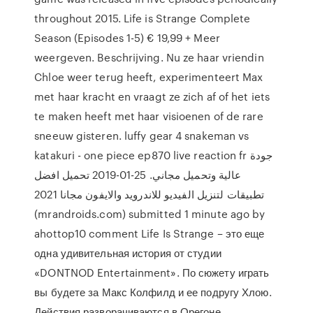
throughout 2015. Life is Strange Complete
Season (Episodes 1-5) € 19,99 + Meer
weergeven. Beschrijving. Nu ze haar vriendin
Chloe weer terug heeft, experimenteert Max
met haar kracht en vraagt ze zich af of het iets
te maken heeft met haar visioenen of de rare
sneeuw gisteren. luffy gear 4 snakeman vs
katakuri - one piece ep870 live reaction fr جودة
عالية وتحميل مجاني. 25-01-2019 تحميل افضل
تطبيقات لتنزيل الفيديو للاندرويد والايفون مجانا 2021
(mrandroids.com) submitted 1 minute ago by
ahottop10 comment Life Is Strange – это еще
одна удивительная история от студии
«DONTNOD Entertainment». По сюжету играть
вы будете за Макс Колфилд и ее подругу Хлою.
Действия разворачиваются в Орегоне,