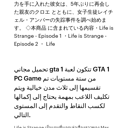
力を手に入れた彼女は、5年ぶりに再会し
た親友のクロエ とともに、女子生徒レイチ
ェル・アンバーの失踪事件を調べ始めま
す。 ◇本商品 に含まれている内容・Life is
Strange - Episode 1 ・Life is Strange -
Episode 2 ・ Life
تحميل مجاني gta 1 تتكون لعبة GTA 1
PC Game من ستة مستويات تم
تقسيمها إلى ثلاث مدن خيالية ويتم
تكليف اللاعب بمهمة يحتاج إلى إكمالها
لكسب النقاط والتقدم إلى المستوى
التالي.
Life is Strange เป็นเกมที่บอกเล่าเรื่องราวของ Max