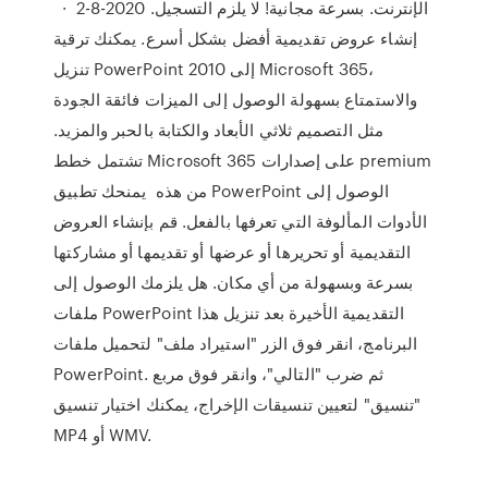
الإنترنت. بسرعة مجانية! لا يلزم التسجيل. 2020-8-2 ·
إنشاء عروض تقديمية أفضل بشكل أسرع. يمكنك ترقية
تنزيل PowerPoint 2010 إلى Microsoft 365،
والاستمتاع بسهولة الوصول إلى الميزات فائقة الجودة
مثل التصميم ثلاثي الأبعاد والكتابة بالحبر والمزيد.
تشتمل خطط Microsoft 365 على إصدارات premium
من هذه يمنحك تطبيق PowerPoint الوصول إلى
الأدوات المألوفة التي تعرفها بالفعل. قم بإنشاء العروض
التقديمية أو تحريرها أو عرضها أو تقديمها أو مشاركتها
بسرعة وبسهولة من أي مكان. هل يلزمك الوصول إلى
ملفات PowerPoint التقديمية الأخيرة بعد تنزيل هذا
البرنامج، انقر فوق الزر "استيراد ملف" لتحميل ملفات
PowerPoint. ثم ضرب "التالي"، وانقر فوق مربع
"تنسيق" لتعيين تنسيقات الإخراج، يمكنك اختيار تنسيق
MP4 أو WMV.