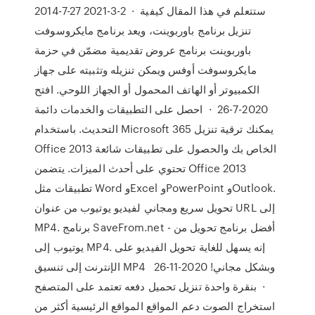
2014-7-27 2021-3-2 · ستتعلم في هذا المقال كيفية
تنزيل برنامج باوربوينت، ويعد برنامج مايكروسوفت
باوربوينت برنامج عروض تقديمية مضمّن في حزمة
مايكروسوفت أوفس ويمكن تنزيله وتثبيته على جهاز
الكمبيوتر أو الهاتف المحمول أو الجهاز اللوحي. افتح
2020-7-26 · احصل على التطبيقات والخدمات دائمة
التحديث. باستخدام Microsoft 365 يمكنك ترقية تنزيل
Office 2013 الخاص بك والحصول على تطبيقات شائعة
تحتوي على أحدث الميزات. يتضمن Office 2013
تطبيقات مثل Word وExcel وPowerPoint وOutlook.
تحويل سريع ومجاني لفيديو يوتيوب من عنوان URL إلى
MP4. برنامج SaveFrom.net - أفضل برنامج تحويل من
يوتيوب إلى MP4. إنه يسهل للغاية تحويل الفيديو على
الإنترنت إلى تنسيق MP4 وبشكل مجاني! 2020-11-26
· بنقرة واحدة تنزيل تحميل دفعه تعتمد على المتصفح
استخراج الصوت دعم المواقع المواقع الرئيسية أكثر من