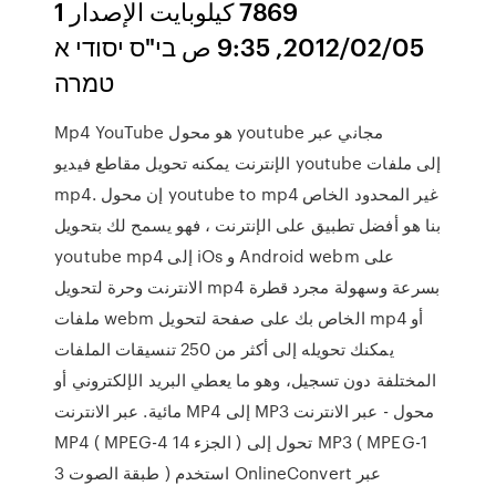
7869 كيلوبايت الإصدار 1
05‏/02‏/2012, 9:35 ص בי"ס יסודי א
טמרה
Mp4 YouTube هو محول youtube مجاني عبر
الإنترنت يمكنه تحويل مقاطع فيديو youtube إلى ملفات
mp4. إن محول youtube to mp4 غير المحدود الخاص
بنا هو أفضل تطبيق على الإنترنت ، فهو يسمح لك بتحويل
youtube mp4 إلى iOs و Android webm على
الانترنت وحرة لتحويل mp4 بسرعة وسهولة مجرد قطرة
ملفات webm الخاص بك على صفحة لتحويل mp4 أو
يمكنك تحويله إلى أكثر من 250 تنسيقات الملفات
المختلفة دون تسجيل، وهو ما يعطي البريد الإلكتروني أو
مائية. عبر الانترنت MP4 إلى MP3 محول - عبر الانترنت
MP4 ( MPEG-4 الجزء 14 ) تحول إلى MP3 ( MPEG-1
طبقة الصوت 3 ) استخدم OnlineConvert عبر