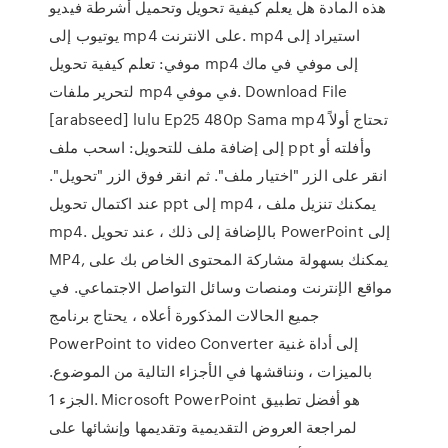
هذه المادة هل يعلم كيفية تحويل وتحميل أشرطة فيديو
يوتيوب إلى mp4 على الانترنت. mp4 استيراد إلى
موفي: تعلم كيفية تحويل mp4 إلى موفي في ماك
لتحرير ملفات mp4 في موفي. Download File
[arabseed] lulu Ep25 480p Sama mp4 تحتاج أولاً
إلى إضافة ملف للتحويل: اسحب ملف ppt وأفلته أو
انقر على الزر "اختيار ملف". ثم انقر فوق الزر "تحويل".
عند اكتمال تحويل ppt إلى mp4 ، يمكنك تنزيل ملف
mp4. بالإضافة إلى ذلك ، عند تحويل PowerPoint إلى
MP4, يمكنك بسهولة مشاركة المحتوى الخاص بك على
مواقع الإنترنت ومنصات وسائل التواصل الاجتماعي. في
جميع الحالات المذكورة أعلاه ، يحتاج برنامج
PowerPoint to video Converter إلى أداة غنية
بالميزات ، ونناقشها في الأجزاء التالية من الموضوع.
الجزء 1. Microsoft PowerPoint هو أفضل تطبيق
لمراجعة العروض التقديمية وتقديمها وإنشائها على