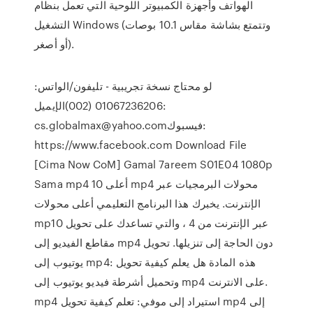
الهواتف وأجهزة الكمبيوتر اللوحية التي تعمل بنظام
التشغيل Windows (وتتمتع بشاشة مقاس 10.1 بوصات
أو أصغر).
لو محتاج نسخة تجريبية - تليفون/الواتس:
01067236206 (002)الإيميل:
cs.globalmax@yahoo.comفيسبوك:
https://www.facebook.com Download File
[Cima Now CoM] Gamal 7areem S01E04 1080p
Sama mp4 أعلى 10 mp4 محولات البرمجيات عبر
الإنترنت. يخبرك هذا البرنامج التعليمي أعلى محولات
mp10 عبر الإنترنت من 4 ، والتي تساعدك على تحويل
مقاطع الفيديو إلى mp4 دون الحاجة إلى تنزيلها. تحويل
يوتيوب إلى mp4: هذه المادة هل يعلم كيفية تحويل
وتحميل أشرطة فيديو يوتيوب إلى mp4 على الانترنت.
mp4 استيراد إلى موفي: تعلم كيفية تحويل mp4 إلى