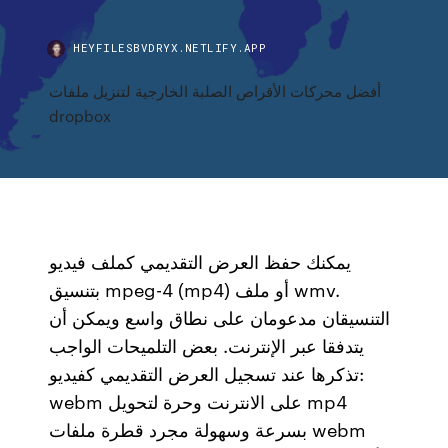
HEYFILESBVDRYX.NETLIFY.APP
أفضل محركات الأقراص الصلبة الخارجية لتنزيل ملفات
dropbox
يمكنك حفظ العرض التقديمي كملف فيديو
بتنسيق mpeg-4 (mp4) أو ملف wmv.
التنسيقان مدعومان على نطاق واسع ويمكن أن
يتدفقا عبر الإنترنت. بعض التلميحات الواجب
تذكرها عند تسجيل العرض التقديمي كفيديو:
webm على الانترنت وحرة لتحويل mp4
بسرعة وسهولة مجرد قطرة ملفات webm