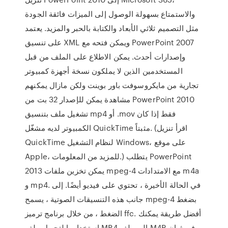
والاستمتاع بسهولة الوصول إلى الميزات فائقة الجودة
مثل التصميم ثلاثي الأبعاد والكتابة بالحبر والمزيد. يعتمد
على تنسيق XML ويمكن فتحه مع PowerPoint 2007
وإصدارات أحدث. يمكن الاطلاع على الملف من قبل
المستخدمين الذين لا يملكون نسخة أجهزة كمبيوتر
تجارية من مايكروسوفت باور بوينت ولكن مازال يمكنهم
مشاهدة يمكن للإصدار 32 بت من PowerPoint 2010
تشغيل ملف بتنسيق mp4 أو .mov فقط إذا كان
الكمبيوتر لديه مشغّل QuickTime مثبتاً. (اقرأ تنزيل
QuickTime لنظام التشغيل Windows، على موقع
Apple، للمزيد من المعلومات.) يتطلب PowerPoint
2013 يمكن تخزين ملفات mpeg-4 مع الامتدادات m4a
و mp4. في الحالة الأخيرة ، تحتوي على فيديو أيضًا. إلى
جانب هذه التنسيقات الصوتية ، يسمح mpeg-4 بضغط
الضغط ، من خلال برنامج ترميز ffc. أفضل طريقة يمكنك
استخدامها لتحويل ملف MP4 إلى ملف M4R في ثوانٍ